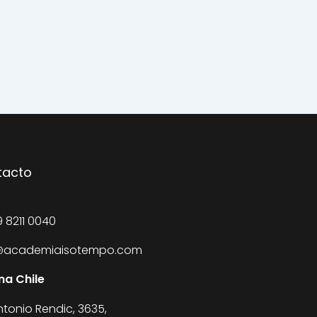
tacto
 8211 0040
@academiaisotempo.com
na Chile
ntonio Rendic, 3635,