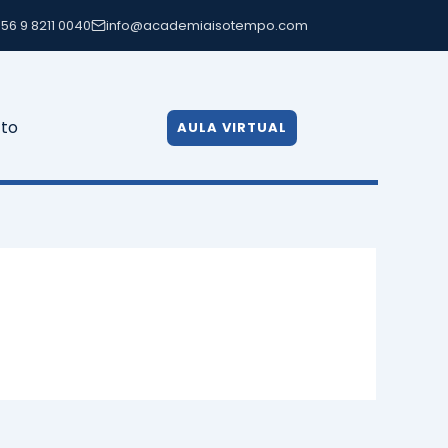
56 9 8211 0040
info@academiaisotempo.com
to
AULA VIRTUAL