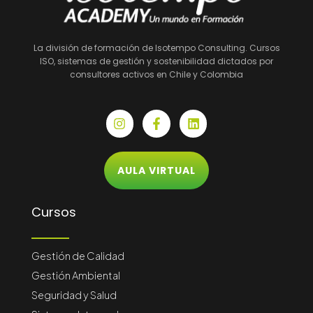
La división de formación de Isotempo Consulting. Cursos
ISO, sistemas de gestión y sostenibilidad dictados por
consultores activos en Chile y Colombia
I
F
L
n
a
i
s
c
n
t
e
k
a
b
e
AULA VIRTUAL
g
o
d
r
o
i
a
k
n
Cursos
m
-
f
Gestión de Calidad
Gestión Ambiental
Seguridad y Salud