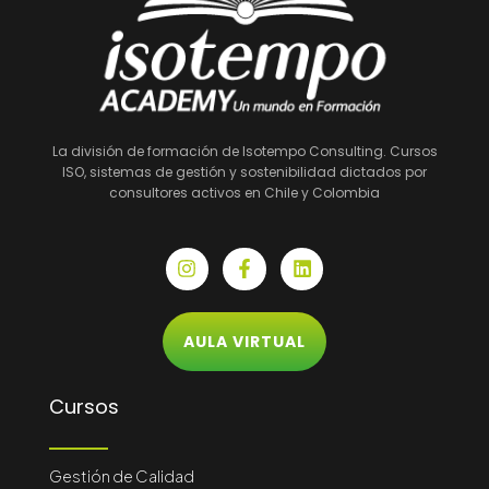
La división de formación de Isotempo Consulting. Cursos
ISO, sistemas de gestión y sostenibilidad dictados por
consultores activos en Chile y Colombia
I
F
L
n
a
i
s
c
n
t
e
k
a
b
e
AULA VIRTUAL
g
o
d
r
o
i
a
k
n
Cursos
m
-
f
Gestión de Calidad